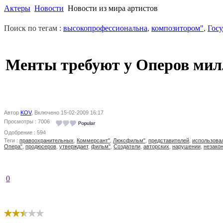
Актеры
Новости
Новости из мира артистов
Поиск по тегам :
высокопрофессиональна
,
композитором"
,
Гос
Менты требуют у Оперов мил
Автор
KOV
, Включено 15-02-2009 16:17
Просмотры : 7006
Одобрение : 594
Теги :
правоохранительных
,
Коммерсант"
,
Люксфильм"
,
представителей
,
использова
Опера"
,
продюсеров
,
утверждает
,
фильм"
,
Создатели
,
авторских
,
нарушении
,
незако
0