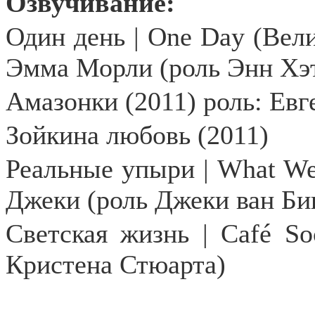
Озвучивание:
Один день | One Day (Вел
Эмма Морли (роль Энн Хэ
Амазонки (2011) роль: Ев
Зойкина любовь (2011)
Реальные упыри |
What
W
Джеки (роль Джеки ван Би
Светская жизнь |
Caf
é
So
Кристена Стюарта)