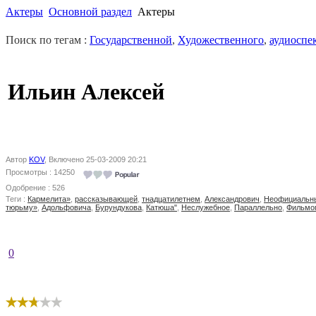
Актеры
Основной раздел
Актеры
Поиск по тегам :
Государственной
,
Художественного
,
аудиоспе
Ильин Алексей
Автор
KOV
, Включено 25-03-2009 20:21
Просмотры : 14250
Одобрение : 526
Теги :
Кармелита»
,
рассказывающей
,
тнадцатилетнем
,
Александрович
,
Неофициальн
тюрьму»
,
Адольфовича
,
Бурундукова
,
Катюша"
,
Неслужебное
,
Параллельно
,
Фильмо
0