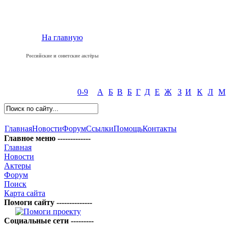
На главную
Российские и советские актёры
0-9
А
Б
В
Б
Г
Д
Е
Ж
З
И
К
Л
М
Главная
Новости
Форум
Ссылки
Помощь
Контакты
Главное меню -------------
Главная
Новости
Актеры
Форум
Поиск
Карта сайта
Помоги сайту --------------
Социальные сети ---------