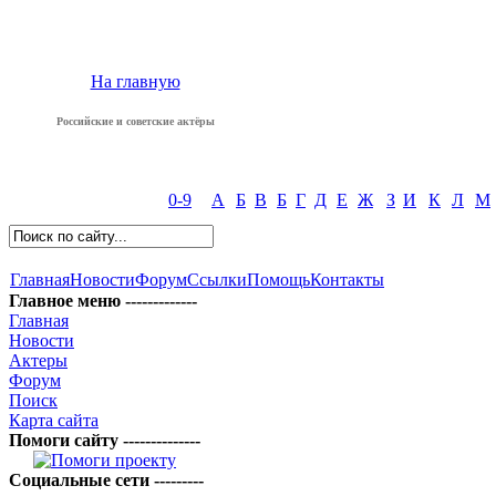
На главную
Российские и советские актёры
0-9
А
Б
В
Б
Г
Д
Е
Ж
З
И
К
Л
М
Главная
Новости
Форум
Ссылки
Помощь
Контакты
Главное меню -------------
Главная
Новости
Актеры
Форум
Поиск
Карта сайта
Помоги сайту --------------
Социальные сети ---------