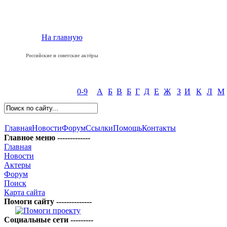
На главную
Российские и советские актёры
0-9
А
Б
В
Б
Г
Д
Е
Ж
З
И
К
Л
М
Главная
Новости
Форум
Ссылки
Помощь
Контакты
Главное меню -------------
Главная
Новости
Актеры
Форум
Поиск
Карта сайта
Помоги сайту --------------
Социальные сети ---------