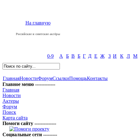
На главную
Российские и советские актёры
0-9
А
Б
В
Б
Г
Д
Е
Ж
З
И
К
Л
М
Главная
Новости
Форум
Ссылки
Помощь
Контакты
Главное меню -------------
Главная
Новости
Актеры
Форум
Поиск
Карта сайта
Помоги сайту --------------
Социальные сети ---------