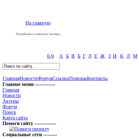
На главную
Российские и советские актёры
0-9
А
Б
В
Б
Г
Д
Е
Ж
З
И
К
Л
М
Главная
Новости
Форум
Ссылки
Помощь
Контакты
Главное меню -------------
Главная
Новости
Актеры
Форум
Поиск
Карта сайта
Помоги сайту --------------
Социальные сети ---------