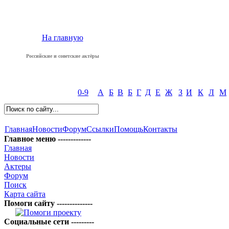
На главную
Российские и советские актёры
0-9
А
Б
В
Б
Г
Д
Е
Ж
З
И
К
Л
М
Главная
Новости
Форум
Ссылки
Помощь
Контакты
Главное меню -------------
Главная
Новости
Актеры
Форум
Поиск
Карта сайта
Помоги сайту --------------
Социальные сети ---------