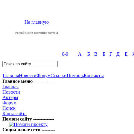
На главную
Российские и советские актёры
0-9
А
Б
В
Б
Г
Д
Е
Главная
Новости
Форум
Ссылки
Помощь
Контакты
Главное меню -------------
Главная
Новости
Актеры
Форум
Поиск
Карта сайта
Помоги сайту --------------
Социальные сети ---------