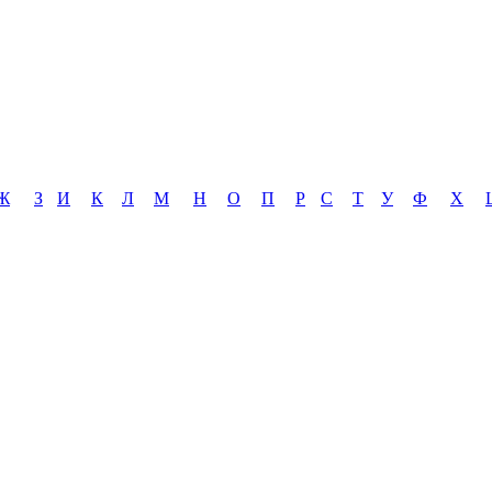
Ж
З
И
К
Л
М
Н
О
П
Р
С
Т
У
Ф
Х