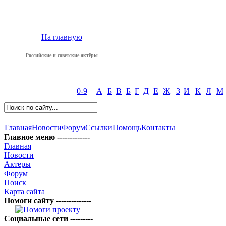
На главную
Российские и советские актёры
0-9
А
Б
В
Б
Г
Д
Е
Ж
З
И
К
Л
М
Главная
Новости
Форум
Ссылки
Помощь
Контакты
Главное меню -------------
Главная
Новости
Актеры
Форум
Поиск
Карта сайта
Помоги сайту --------------
Социальные сети ---------