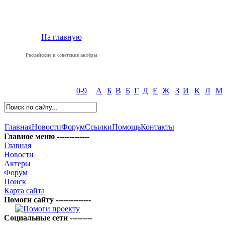
На главную
Российские и советские актёры
0-9
А
Б
В
Б
Г
Д
Е
Ж
З
И
К
Л
М
Главная
Новости
Форум
Ссылки
Помощь
Контакты
Главное меню -------------
Главная
Новости
Актеры
Форум
Поиск
Карта сайта
Помоги сайту --------------
Социальные сети ---------