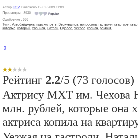
Автор
KOV
, Включено 12-02-2009 11:09
Просмотры : 8930
Одобрение : 536
Теги :
Азербайджана
,
присмотреть
,
Вернувшись
,
попросила
,
гастроли
,
квартире
,
квар
которые
,
который
,
хранила
,
Натали
,
Одессе
,
Чехова
,
копила
,
ремонт
,
0
Рейтинг
2.2
/5 (73 голосов)
Актрису МХТ им. Чехова Н
млн. рублей, которые она 
актриса копила на квартиру
Уезжая на гастроли, Натал