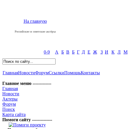
На главную
Российские и советские актёры
0-9
А
Б
В
Б
Г
Д
Е
Ж
З
И
К
Л
М
Главная
Новости
Форум
Ссылки
Помощь
Контакты
Главное меню -------------
Главная
Новости
Актеры
Форум
Поиск
Карта сайта
Помоги сайту --------------