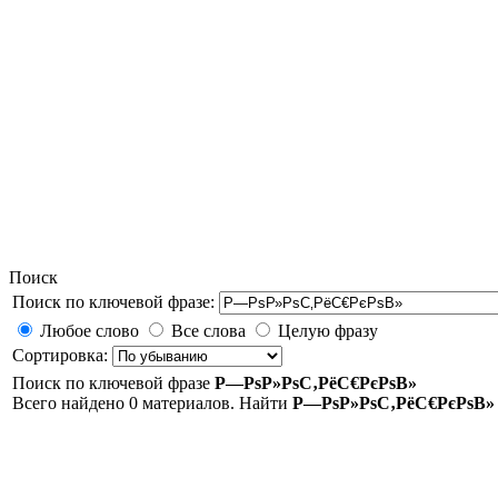
Поиск
Поиск по ключевой фразе:
Любое слово
Все слова
Целую фразу
Сортировка:
Поиск по ключевой фразе
Р—РѕР»РѕС‚РёС€РєРѕВ»
Всего найдено 0 материалов. Найти
Р—РѕР»РѕС‚РёС€РєРѕВ»