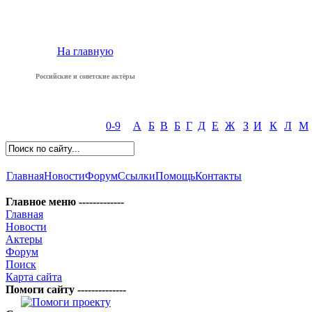
На главную
Российские и советские актёры
0-9
А
Б
В
Б
Г
Д
Е
Ж
З
И
К
Л
М
Главная
Новости
Форум
Ссылки
Помощь
Контакты
Главное меню -------------
Главная
Новости
Актеры
Форум
Поиск
Карта сайта
Помоги сайту --------------