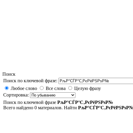
Поиск
Поиск по ключевой фразе:
Любое слово
Все слова
Целую фразу
Сортировка:
Поиск по ключевой фразе
РљР°СЃР°С‚РєРёРЅРѕР№
Всего найдено 0 материалов. Найти
РљР°СЃР°С‚РєРёРЅРѕР