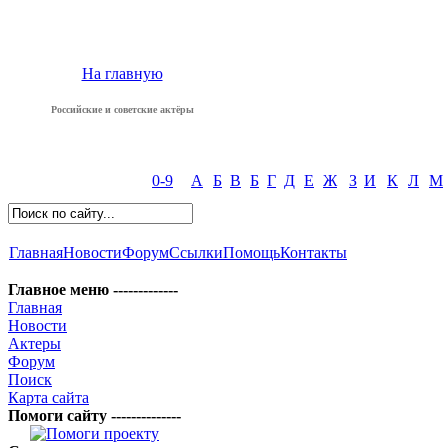
На главную
Российские и советские актёры
0-9
А
Б
В
Б
Г
Д
Е
Ж
З
И
К
Л
М
Главная
Новости
Форум
Ссылки
Помощь
Контакты
Главное меню -------------
Главная
Новости
Актеры
Форум
Поиск
Карта сайта
Помоги сайту --------------