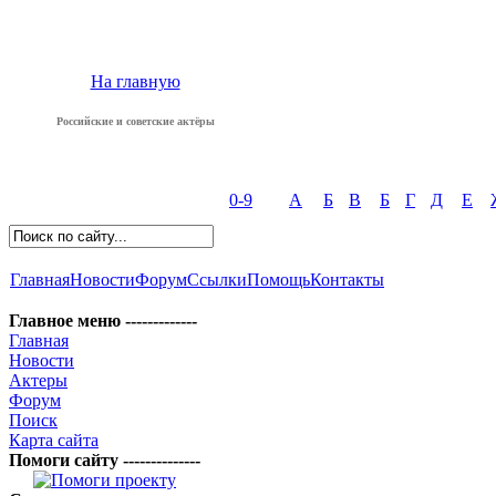
На главную
Российские и советские актёры
0-9
А
Б
В
Б
Г
Д
Е
Главная
Новости
Форум
Ссылки
Помощь
Контакты
Главное меню -------------
Главная
Новости
Актеры
Форум
Поиск
Карта сайта
Помоги сайту --------------