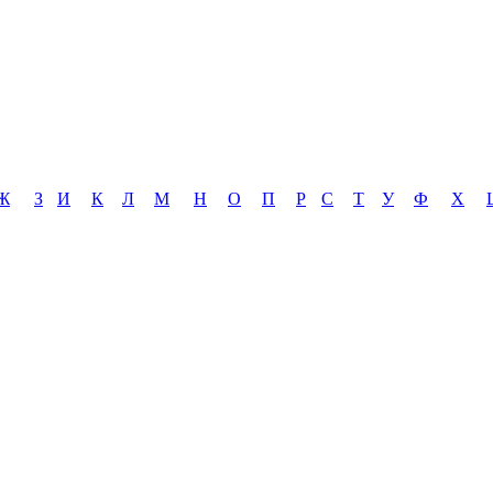
Ж
З
И
К
Л
М
Н
О
П
Р
С
Т
У
Ф
Х