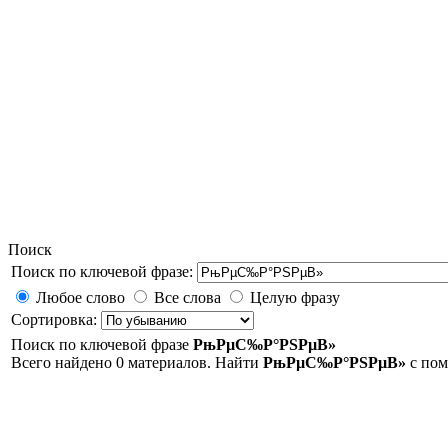
Поиск
Поиск по ключевой фразе:
Любое слово
Все слова
Целую фразу
Сортировка:
Поиск по ключевой фразе
РњРµС‰Р°РЅРµВ»
Всего найдено 0 материалов. Найти
РњРµС‰Р°РЅРµВ»
с по