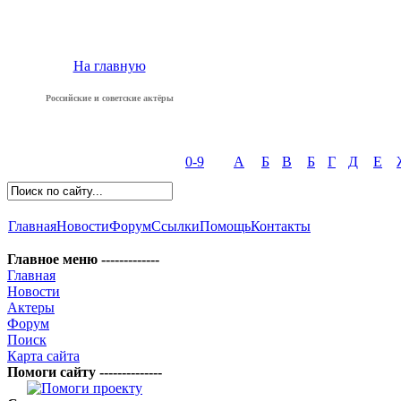
На главную
Российские и советские актёры
0-9
А
Б
В
Б
Г
Д
Е
Главная
Новости
Форум
Ссылки
Помощь
Контакты
Главное меню -------------
Главная
Новости
Актеры
Форум
Поиск
Карта сайта
Помоги сайту --------------