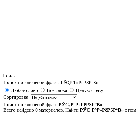
Поиск
Поиск по ключевой фразе:
Любое слово
Все слова
Целую фразу
Сортировка:
Поиск по ключевой фразе
РЎС‚Р°Р»РёРЅР°В»
Всего найдено 0 материалов. Найти
РЎС‚Р°Р»РёРЅР°В»
с по