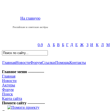
На главную
Российские и советские актёры
0-9
А
Б
В
Б
Г
Д
Е
Ж
З
И
К
Л
М
Главная
Новости
Форум
Ссылки
Помощь
Контакты
Главное меню -------------
Главная
Новости
Актеры
Форум
Поиск
Карта сайта
Помоги сайту --------------