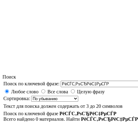
Поиск
Поиск по ключевой фразе:
Любое слово
Все слова
Целую фразу
Сортировка:
Текст для поиска должен содержать от 3 до 20 символов
Поиск по ключевой фразе
РёСЃС‚РѕСЂРёС‡РµСЃР
Всего найдено 0 материалов. Найти
РёСЃС‚РѕСЂРёС‡РµСЃР