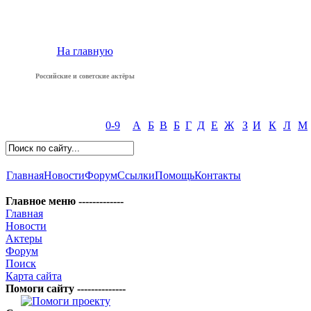
На главную
Российские и советские актёры
0-9
А
Б
В
Б
Г
Д
Е
Ж
З
И
К
Л
М
Главная
Новости
Форум
Ссылки
Помощь
Контакты
Главное меню -------------
Главная
Новости
Актеры
Форум
Поиск
Карта сайта
Помоги сайту --------------