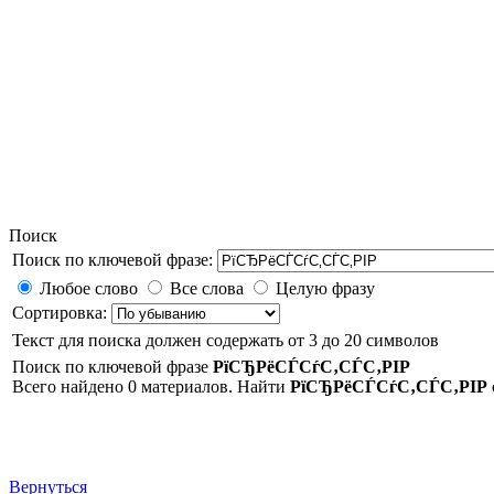
Поиск
Поиск по ключевой фразе:
Любое слово
Все слова
Целую фразу
Сортировка:
Текст для поиска должен содержать от 3 до 20 символов
Поиск по ключевой фразе
РїСЂРёСЃСѓС‚СЃС‚РІР
Всего найдено 0 материалов. Найти
РїСЂРёСЃСѓС‚СЃС‚РІР
Вернуться