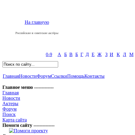
На главную
Российские и советские актёры
0-9
А
Б
В
Б
Г
Д
Е
Ж
З
И
К
Л
М
Главная
Новости
Форум
Ссылки
Помощь
Контакты
Главное меню -------------
Главная
Новости
Актеры
Форум
Поиск
Карта сайта
Помоги сайту --------------