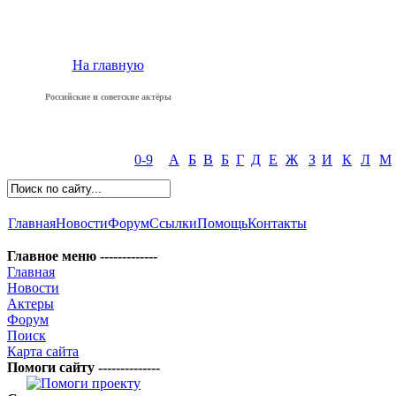
На главную
Российские и советские актёры
0-9
А
Б
В
Б
Г
Д
Е
Ж
З
И
К
Л
М
Главная
Новости
Форум
Ссылки
Помощь
Контакты
Главное меню -------------
Главная
Новости
Актеры
Форум
Поиск
Карта сайта
Помоги сайту --------------