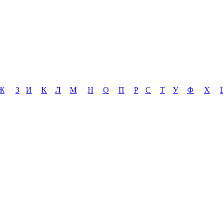
Ж
З
И
К
Л
М
Н
О
П
Р
С
Т
У
Ф
Х