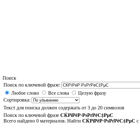
Поиск
Поиск по ключевой фразе:
Любое слово
Все слова
Целую фразу
Сортировка:
Текст для поиска должен содержать от 3 до 20 символов
Поиск по ключевой фразе
СЌРїРёР·РѕРґРёС‡РµС
Всего найдено 0 материалов. Найти
СЌРїРёР·РѕРґРёС‡РµС
с