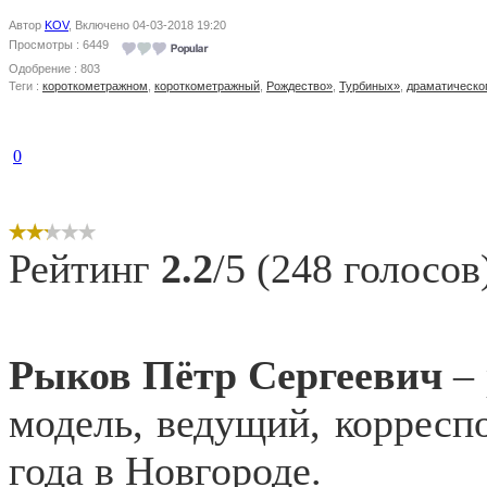
Автор
KOV
, Включено 04-03-2018 19:20
Просмотры : 6449
Одобрение : 803
Теги :
короткометражном
,
короткометражный
,
Рождество»
,
Турбиных»
,
драматическо
0
Рейтинг
2.2
/5 (248 голосов
Рыков Пётр Сергеевич
– 
модель, ведущий, корреспо
года в Новгороде.