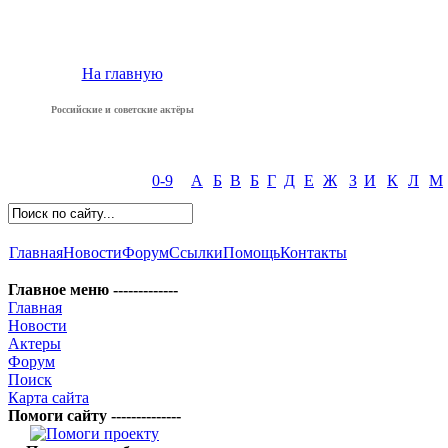
На главную
Российские и советские актёры
0-9
А
Б
В
Б
Г
Д
Е
Ж
З
И
К
Л
М
Главная
Новости
Форум
Ссылки
Помощь
Контакты
Главное меню -------------
Главная
Новости
Актеры
Форум
Поиск
Карта сайта
Помоги сайту --------------