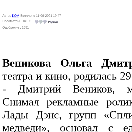
Автор
KOV
, Включено 11-06-2021 19:47
Просмотры : 10105
Одобрение : 1551
Веникова Ольга Дмит
театра и кино, родилась 2
- Дмитрий Веников, м
Снимал рекламные роли
Лады Дэнс, групп «Спл
медведи», основал с е