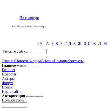
На главную
Российские и советские актёры
0-9
А
Б
В
Б
Г
Д
Е
Ж
З
И
К
Л
М
Главная
Новости
Форум
Ссылки
Помощь
Контакты
Главное меню -------------
Главная
Новости
Актеры
Форум
Поиск
Карта сайта
Авторизация --------------
Пользователь