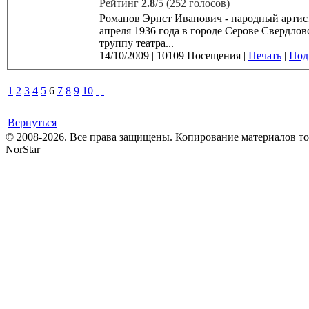
Рейтинг
2.8
/5 (252 голосов)
Романов Эрнст Иванович - народный артист 
апреля 1936 года в городе Серове Свердловской области. В 1957 году Эрнст Романов 
труппу театра...
14/10/2009
|
10109 Посещения
|
Печать
|
Подр
1
2
3
4
5
6
7
8
9
10
Вернуться
© 2008-2026. Все права защищены. Копирование материалов т
NorStar