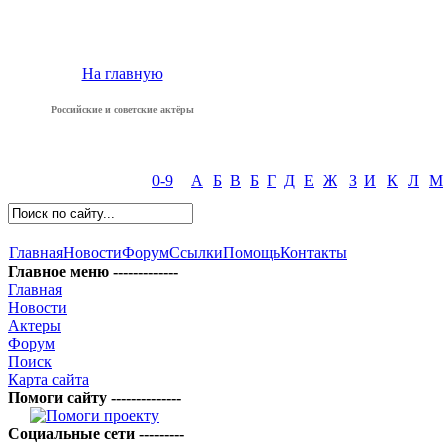
На главную
Российские и советские актёры
0-9
А
Б
В
Б
Г
Д
Е
Ж
З
И
К
Л
М
Главная
Новости
Форум
Ссылки
Помощь
Контакты
Главное меню -------------
Главная
Новости
Актеры
Форум
Поиск
Карта сайта
Помоги сайту --------------
Социальные сети ---------