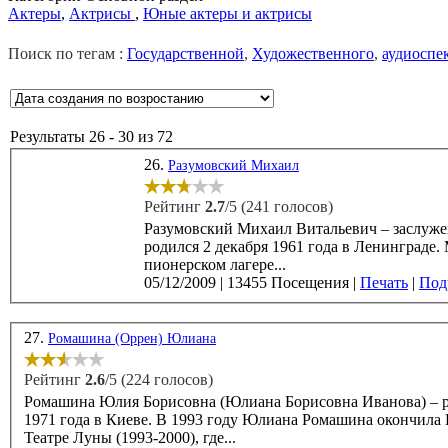
Актеры
,
Актрисы
,
Юные актеры и актрисы
Поиск по тегам :
Государственной
,
Художественного
,
аудиоспе
Результаты 26 - 30 из 72
26.
Разумовский Михаил
Рейтинг
2.7
/5 (241 голосов)
Разумовский Михаил Витальевич – заслуженн
родился 2 декабря 1961 года в Ленинграде.
пионерском лагере...
05/12/2009
|
13455 Посещения
|
Печать
|
Подр
27.
Ромашина (Оррен) Юлиана
Рейтинг
2.6
/5 (224 голосов)
Ромашина Юлия Борисовна (Юлиана Борисовна Иванова) – ро
1971 года в Киеве. В 1993 году Юлиана Ромашина окончила ВТУ им. Щукина (мастерская А.Г. Бурова) и служила в
Театре Луны (1993-2000), где...