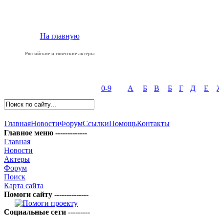
На главную
Российские и советские актёры
0-9
А
Б
В
Б
Г
Д
Е
Главная
Новости
Форум
Ссылки
Помощь
Контакты
Главное меню -------------
Главная
Новости
Актеры
Форум
Поиск
Карта сайта
Помоги сайту --------------
Социальные сети ---------