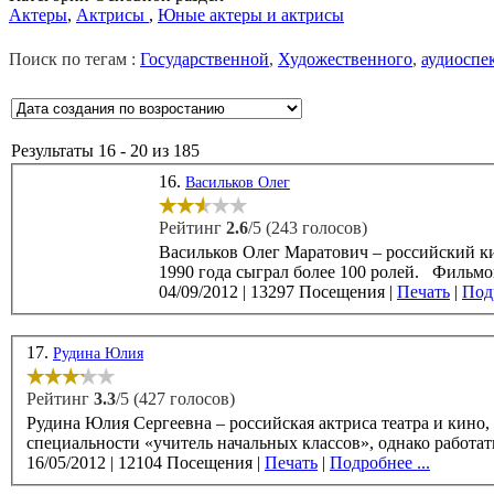
Актеры
,
Актрисы
,
Юные актеры и актрисы
Поиск по тегам :
Государственной
,
Художественного
,
аудиоспе
Результаты 16 - 20 из 185
16.
Васильков Олег
Рейтинг
2.6
/5 (243 голосов)
Васильков Олег Маратович – российский киноактер, родился 20 мая 1970 года. В 1995 году 
04/09/2012
|
13297 Посещения
|
Печать
|
Подр
17.
Рудина Юлия
Рейтинг
3.3
/5 (427 голосов)
Рудина Юлия Сергеевна – российская актриса театра и кино, родилась 12 сентября 1974 го
специальности «учитель начальных классов», однако работать
16/05/2012
|
12104 Посещения
|
Печать
|
Подробнее ...