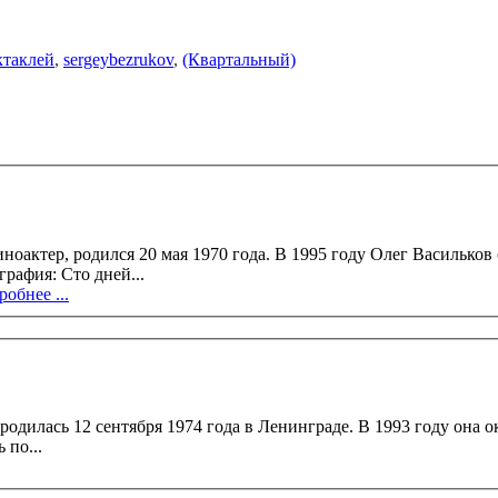
ктаклей
,
sergeybezrukov
,
(Квартальный)
Олег Васильков окончил ВГИК (мастерская С.А. Соловьёва). В кино актер с
1990 года сыграл более 100 ролей. Фильмография: Сто дней...
обнее ...
да в Ленинграде. В 1993 году она окончила Педагогическое училище по
 по...