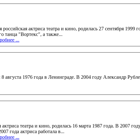
са театра и кино, родилась 27 сентября 1999 года в Москве. Анфиса учится в музыкальн
 танца "Вортекс", а также...
обнее ...
оду Александр Рублев окончил СПГТУ (курс К.Л. Датешидзе). 1
сь 16 марта 1987 года. В 2007 году Вера Романова окончила школу-студию МХАТ (курс А.
ской, Р. Козака и Д. Брусникина). С 2007 года актриса работала в...
обнее ...