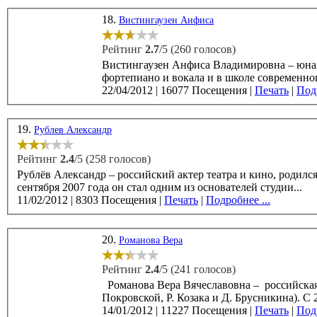
18.
Вистингаузен Анфиса
Рейтинг
2.7
/5 (260 голосов)
Вистингаузен Анфиса Владимировна – юная российская актри
фортепиано и вокала и в школе современного
22/04/2012
|
16077 Посещения
|
Печать
|
Подр
19.
Рублев Александр
Рейтинг
2.4
/5 (258 голосов)
Рублёв Александр – российский актер театра и кино, родился 8 августа 1976 года в Ленинграде. В 2004 г
сентября 2007 года он стал одним из основателей студии...
11/02/2012
|
8303 Посещения
|
Печать
|
Подробнее ...
20.
Романова Вера
Рейтинг
2.4
/5 (241 голосов)
Романова Вера Вячеславовна – российская актриса театра и кино, родила
Покров
14/01/2012
|
11227 Посещения
|
Печать
|
Подр