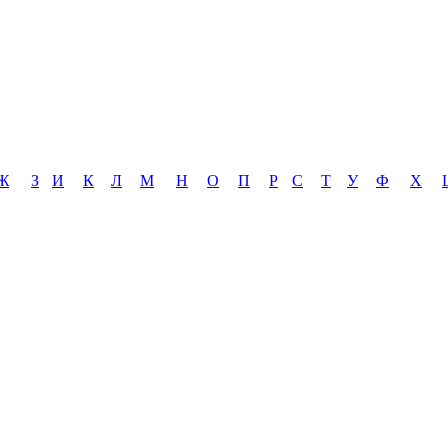
Ж
З
И
К
Л
М
Н
О
П
Р
С
Т
У
Ф
Х