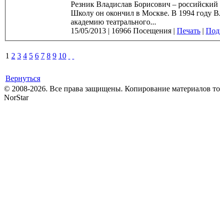
Резник Владислав Борисович – российский а
Школу он окончил в Москве. В 1994 году Владислав Резник окончил Санкт-Петербургскую государственную
академию театрального...
15/05/2013
|
16966 Посещения
|
Печать
|
Подр
1
2
3
4
5
6
7
8
9
10
Вернуться
© 2008-2026. Все права защищены. Копирование материалов т
NorStar