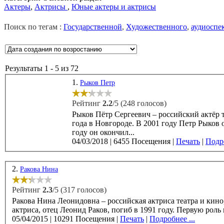
Актеры
,
Актрисы
,
Юные актеры и актрисы
Поиск по тегам :
Государственной
,
Художественного
,
аудиоспе
Результаты 1 - 5 из 72
1.
Рыков Петр
Рейтинг
2.2
/5 (248 голосов)
Рыков Пётр Сергеевич – российский актёр т
года в Новгороде. В 2001 году Петр Рыков окончил Смоленское музыкальное училище по классу гитары. В 2006
году он окончил...
04/03/2018
|
6455 Посещения
|
Печать
|
Подро
2.
Ракова Нина
Рейтинг
2.3
/5 (317 голосов)
Ракова Нина Леонидовна – российская актриса театра и кино,
актриса, отец Леонид 
05/04/2015
|
10291 Посещения
|
Печать
|
Подробнее ...