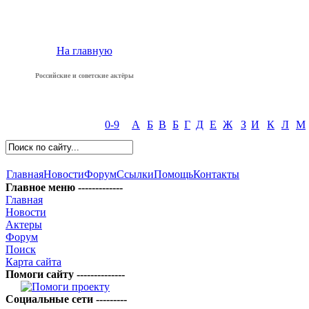
На главную
Российские и советские актёры
0-9
А
Б
В
Б
Г
Д
Е
Ж
З
И
К
Л
М
Главная
Новости
Форум
Ссылки
Помощь
Контакты
Главное меню -------------
Главная
Новости
Актеры
Форум
Поиск
Карта сайта
Помоги сайту --------------
Социальные сети ---------