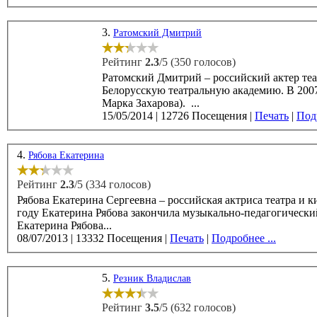
3.
Ратомский Дмитрий
Рейтинг
2.3
/5 (350 голосов)
Ратомский Дмитрий – российский актер театра и ки
Белорусскую театральную академию. В 2007 году Дмитрий Ратомский окончил режиссёрский факультет РАТИ (курс
Марка Захарова). ...
15/05/2014
|
12726 Посещения
|
Печать
|
Подр
4.
Рябова Екатерина
Рейтинг
2.3
/5 (334 голосов)
Рябова Екатерина Сергеевна – российская актриса театра и кино,
году Екатерина Рябова закончила музыкально-педагогический колле
Екатерина Рябова...
08/07/2013
|
13332 Посещения
|
Печать
|
Подробнее ...
5.
Резник Владислав
Рейтинг
3.5
/5 (632 голосов)