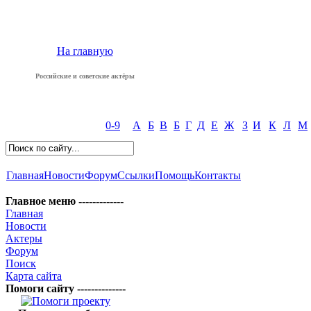
На главную
Российские и советские актёры
0-9
А
Б
В
Б
Г
Д
Е
Ж
З
И
К
Л
М
Главная
Новости
Форум
Ссылки
Помощь
Контакты
Главное меню -------------
Главная
Новости
Актеры
Форум
Поиск
Карта сайта
Помоги сайту --------------