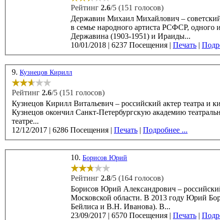
Рейтинг
2.6
/5 (151 голосов)
Державин Михаил Михайлович – советский и
в семье народного артиста РСФСР, одного 
Державина (1903-1951) и Ираиды...
10/01/2018
|
6237 Посещения
|
Печать
|
Подро
9.
Кузнецов Кирилл
Рейтинг
2.6
/5 (151 голосов)
Кузнецов Кирилл Витальевич – российский актер театра и кино, родился 5
Кузнецов окончил Санкт-Петербургскую академию театрального искусс
театре...
12/12/2017
|
6286 Посещения
|
Печать
|
Подробнее ...
10.
Борисов Юрий
Рейтинг
2.8
/5 (164 голосов)
Борисов Юрий Александрович – российский а
Московской области. В 2013 году Юрий Борисов окончил Театральное училище им. М.С.Щепкина (курс В.М.
Бейлиса и В.Н. Иванова). В...
23/09/2017
|
6570 Посещения
|
Печать
|
Подро