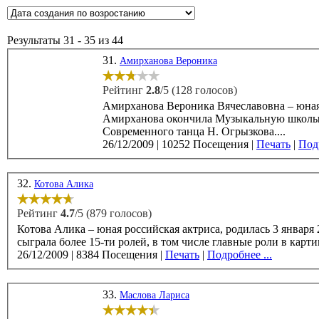
Результаты 31 - 35 из 44
31.
Амирханова Вероника
Рейтинг
2.8
/5 (128 голосов)
Амирханова Вероника Вячеславовна – юная росс
Амирханова окончила Музыкальную школы и
Современного танца Н. Огрызкова....
26/12/2009
|
10252 Посещения
|
Печать
|
Подр
32.
Котова Алика
Рейтинг
4.7
/5 (879 голосов)
Котова Алика – юная российская актриса, родилась 3 января 2000 года в Москве. В ки
сыграла более 15-ти ролей, в том числе главные роли в карти
26/12/2009
|
8384 Посещения
|
Печать
|
Подробнее ...
33.
Маслова Лариса