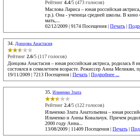
Рейтинг
4.4
/5 (473 голосов)
Маслова Лариса – юная российская актриса
г.р.). Она - ученица средней школы. В кино она попала благодаря своей маме, актрисе театра на Таганке. Глядя на
мать,...
02/12/2009
|
9174 Посещения
|
Печать
|
Подро
34.
Донцова Анастасия
Рейтинг
2.6
/5 (117 голосов)
Донцова Анастасия – юная российская актриса, родилась 8 июня 1999 года в Моск
состоялся в семилетнем возрасте. Режиссер Анна Меликян, пр
19/11/2009
|
7213 Посещения
|
Печать
|
Подробнее ...
35.
Ильченко Злата
Рейтинг
2.4
/5 (122 голосов)
Ильченко Злата Анатольевна – юная российс
Ильченко и Анны Ковальчук. Причем родила
2000 году Анна...
13/08/2009
|
11409 Посещения
|
Печать
|
Подр