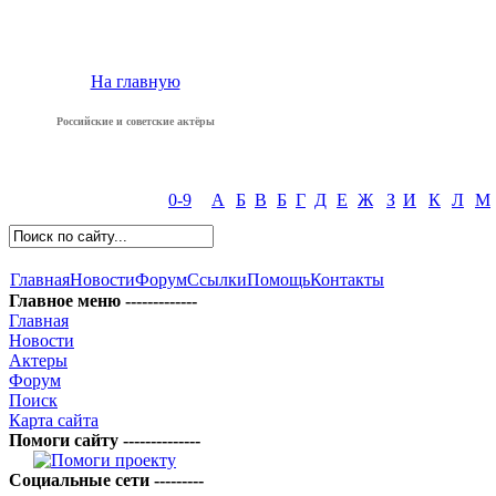
На главную
Российские и советские актёры
0-9
А
Б
В
Б
Г
Д
Е
Ж
З
И
К
Л
М
Главная
Новости
Форум
Ссылки
Помощь
Контакты
Главное меню -------------
Главная
Новости
Актеры
Форум
Поиск
Карта сайта
Помоги сайту --------------
Социальные сети ---------