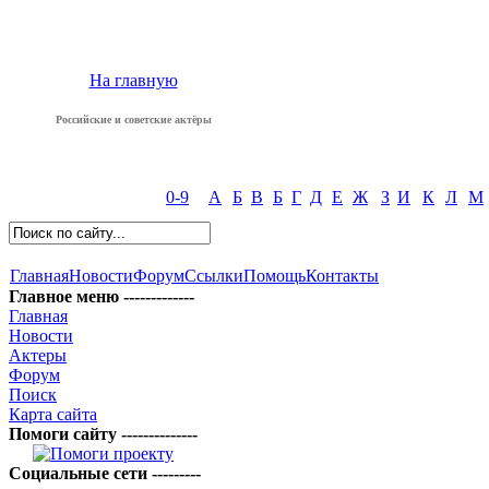
На главную
Российские и советские актёры
0-9
А
Б
В
Б
Г
Д
Е
Ж
З
И
К
Л
М
Главная
Новости
Форум
Ссылки
Помощь
Контакты
Главное меню -------------
Главная
Новости
Актеры
Форум
Поиск
Карта сайта
Помоги сайту --------------
Социальные сети ---------