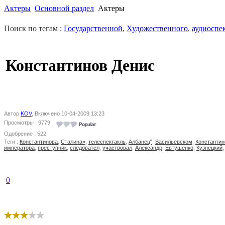
Актеры
Основной раздел
Актеры
Поиск по тегам :
Государственной
,
Художественного
,
аудиоспе
Константинов Денис
Автор
KOV
, Включено 10-04-2009 13:23
Просмотры : 9779
Одобрение : 522
Теги :
Константинова
,
Сталина»
,
телеспектакль
,
Албанец"
,
Васильевском
,
Константин
императора
,
преступник
,
следовател
,
участвовал
,
Александр
,
Евтушенко
,
Кузнецкий
0