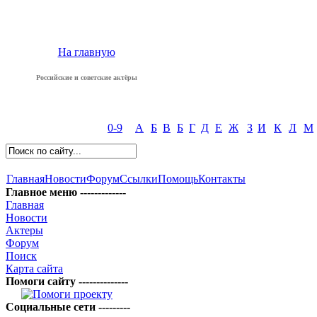
На главную
Российские и советские актёры
0-9
А
Б
В
Б
Г
Д
Е
Ж
З
И
К
Л
М
Главная
Новости
Форум
Ссылки
Помощь
Контакты
Главное меню -------------
Главная
Новости
Актеры
Форум
Поиск
Карта сайта
Помоги сайту --------------
Социальные сети ---------