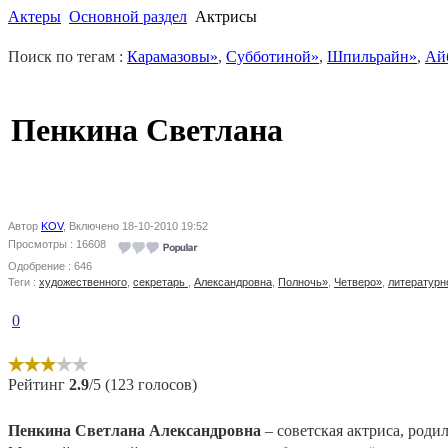
Актеры
Основной раздел
Актрисы
Поиск по тегам :
Карамазовы»
,
Субботиной»
,
Шпильрайн»
,
Ай
Пенкина Светлана
Автор
KOV
, Включено 18-10-2010 19:52
Просмотры : 16608
Одобрение : 646
Теги :
художественного
,
секретарь
,
Александровна
,
Полночь»
,
Четверо»
,
литературн
0
Рейтинг
2.9
/5 (123 голосов)
Пенкина Светлана Александровна
– советская актриса, роди