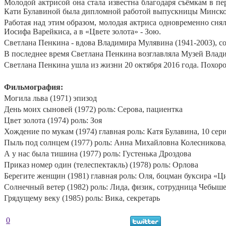
Молодой актрисой она стала известна благодаря съёмкам в п
Кати Булавиной была дипломной работой выпускницы Минског
Работая над этим образом, молодая актриса одновременно сн
Иосифа Варейкиса, а в «Цвете золота» - Зою.
Светлана Пенкина - вдова Владимира Мулявина (1941-2003), сол
В последнее время Светлана Пенкина возглавляла Музей Влад
Светлана Пенкина ушла из жизни 20 октября 2016 года. Похор
Фильмография:
Могила льва (1971) эпизод
День моих сыновей (1972) роль: Серова, пациентка
Цвет золота (1974) роль: Зоя
Хождение по мукам (1974) главная роль: Катя Булавина, 10 сер
Пыль под солнцем (1977) роль: Анна Михайловна Колесникова,
А у нас была тишина (1977) роль: Густенька Дроздова
Приказ номер один (телеспектакль) (1978) роль: Орлова
Берегите женщин (1981) главная роль: Оля, боцман буксира «
Солнечный ветер (1982) роль: Лида, физик, сотрудница Чебыш
Грядущему веку (1985) роль: Вика, секретарь
0