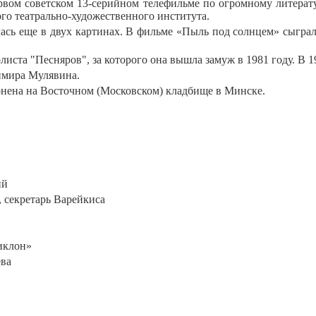
ервом советском 13-серийном телефильме по огромному литера
о театрально-художественного института.
ялась еще в двух картинах. В фильме «Пыль под солнцем» сыг
иста "Песняров", за которого она вышла замуж в 1981 году. В 1
имира Мулявина.
онена на Восточном (Московском) кладбище в Минске.
ий
 секретарь Варейкиса
Циклон»
ева