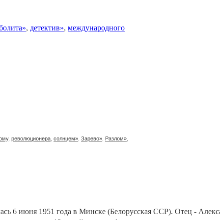
болита»
,
детектив»
,
международного
ому
,
революционера
,
солнцем»
,
Зарево»
,
Разлом»
,
лась 6 июня 1951 года в Минске (Белорусская ССР). Отец - Але