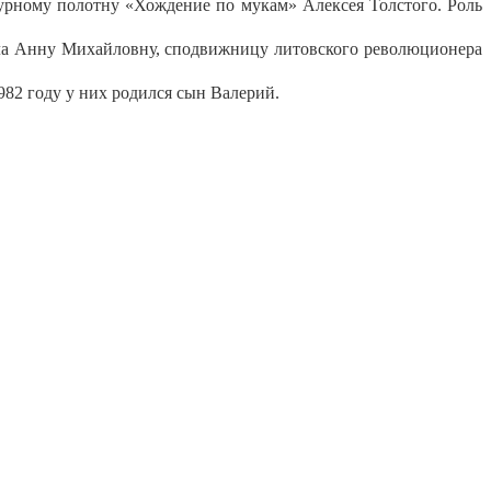
турному полотну «Хождение по мукам» Алексея Толстого. Роль
рала Анну Михайловну, сподвижницу литовского революционера
982 году у них родился сын Валерий.