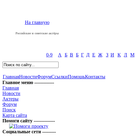
На главную
Российские и советские актёры
0-9
А
Б
В
Б
Г
Д
Е
Ж
З
И
К
Л
М
Главная
Новости
Форум
Ссылки
Помощь
Контакты
Главное меню -------------
Главная
Новости
Актеры
Форум
Поиск
Карта сайта
Помоги сайту --------------
Социальные сети ---------