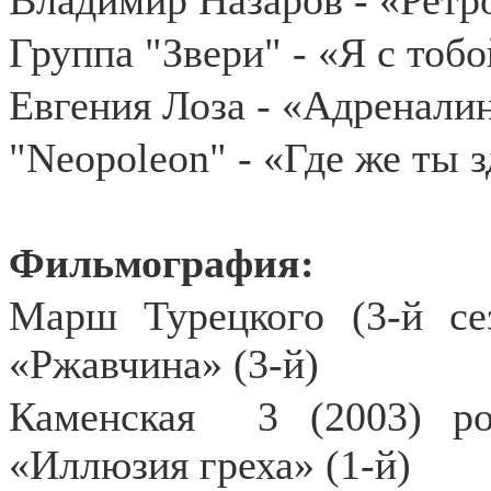
Владимир Назаров - «Ретр
Группа "Звери" - «Я с тобо
Евгения Лоза - «Адренали
"Neopoleon" - «Где же ты з
Фильмография:
Марш Турецкого (3-й се
«Ржавчина» (3-й)
Каменская
3 (2003) р
«Иллюзия греха» (1-й)