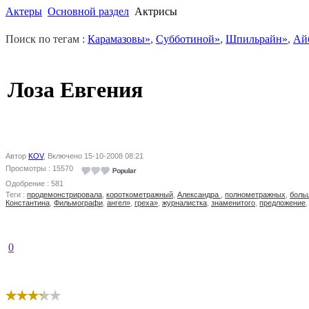
Актеры
Основной раздел
Актрисы
Поиск по тегам :
Карамазовы»
,
Субботиной»
,
Шпильрайн»
,
Ай
Лоза Евгения
Автор
KOV
, Включено 15-10-2008 08:21
Просмотры : 15570
Одобрение : 581
Теги :
продемонстрировала
,
короткометражный
,
Александра
,
полнометражных
,
боль
Константина
,
Фильмографи
,
ангел»
,
греха»
,
журналистка
,
знаменитого
,
предложение
0