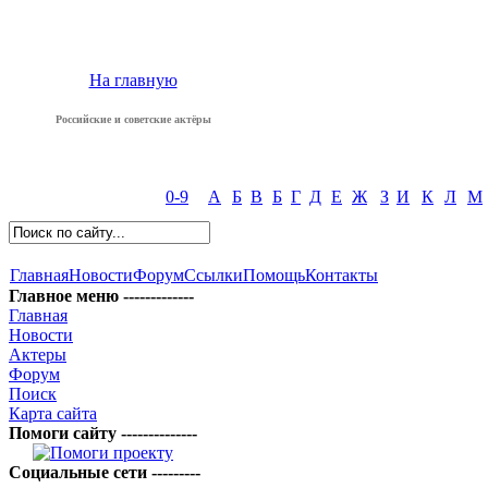
На главную
Российские и советские актёры
0-9
А
Б
В
Б
Г
Д
Е
Ж
З
И
К
Л
М
Главная
Новости
Форум
Ссылки
Помощь
Контакты
Главное меню -------------
Главная
Новости
Актеры
Форум
Поиск
Карта сайта
Помоги сайту --------------
Социальные сети ---------