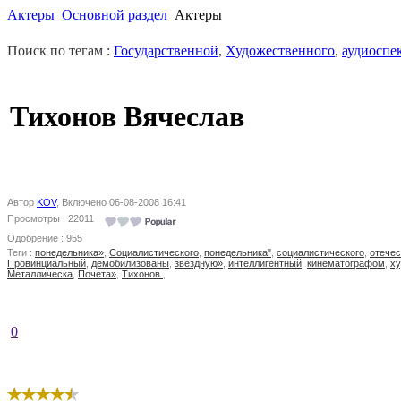
Актеры
Основной раздел
Актеры
Поиск по тегам :
Государственной
,
Художественного
,
аудиоспе
Тихонов Вячеслав
Автор
KOV
, Включено 06-08-2008 16:41
Просмотры : 22011
Одобрение : 955
Теги :
понедельника»
,
Социалистического
,
понедельника"
,
социалистического
,
отече
Провинциальный
,
демобилизованы
,
звездную»
,
интеллигентный
,
кинематографом
,
х
Металлическа
,
Почета»
,
Тихонов
,
0