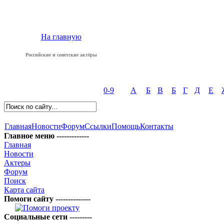
На главную
Российские и советские актёры
0-9
А
Б
В
Б
Г
Д
Е
Главная
Новости
Форум
Ссылки
Помощь
Контакты
Главное меню -------------
Главная
Новости
Актеры
Форум
Поиск
Карта сайта
Помоги сайту --------------
Социальные сети ---------