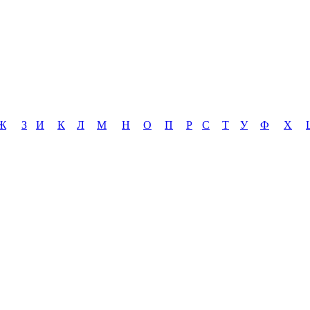
Ж
З
И
К
Л
М
Н
О
П
Р
С
Т
У
Ф
Х