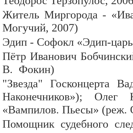
Теодорос Терзопулос, 2006
Житель Миргорода - «Ива
Могучий, 2007)
Эдип - Софокл «Эдип-царь
Пётр Иванович Бобчинский
В.
Фокин)
"Звезда" Госконцерта В
Наконечников»); Олег
«Вампилов. Пьесы» (реж. 
Помощник судебного сле