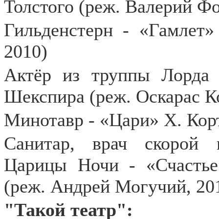
Толстого (реж. Валерий Ф
Гильденстерн - «Гамлет»
2010)
Актёр из труппы Лорда 
Шекспира (реж. Оскарас К
Минотавр - «Цари» Х. Корт
Санитар, врач скорой 
Царицы Ночи - «Счастье
(реж. Андрей Могучий, 20
"Такой театр":