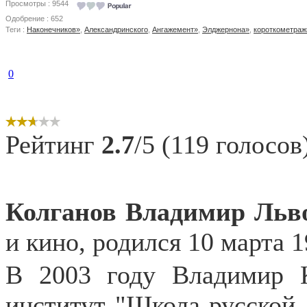
Просмотры : 9544
Одобрение : 652
Теги :
Наконечников»
,
Александринского
,
Ангажемент»
,
Элджернона»
,
короткометра
0
Рейтинг
2.7
/5 (119 голосов
Колганов Владимир Льв
и кино, родился 10 марта 1
В 2003 году Владимир К
институт "Школа русской 