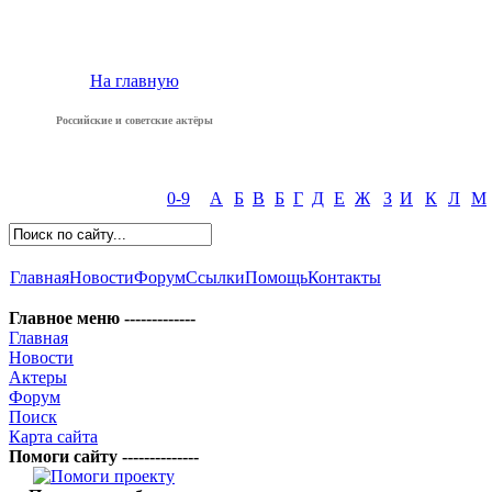
На главную
Российские и советские актёры
0-9
А
Б
В
Б
Г
Д
Е
Ж
З
И
К
Л
М
Главная
Новости
Форум
Ссылки
Помощь
Контакты
Главное меню -------------
Главная
Новости
Актеры
Форум
Поиск
Карта сайта
Помоги сайту --------------