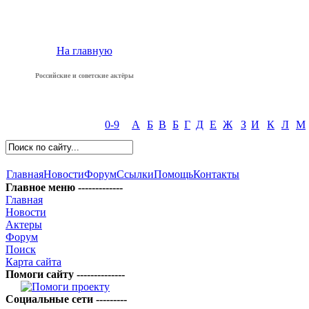
На главную
Российские и советские актёры
0-9
А
Б
В
Б
Г
Д
Е
Ж
З
И
К
Л
М
Главная
Новости
Форум
Ссылки
Помощь
Контакты
Главное меню -------------
Главная
Новости
Актеры
Форум
Поиск
Карта сайта
Помоги сайту --------------
Социальные сети ---------