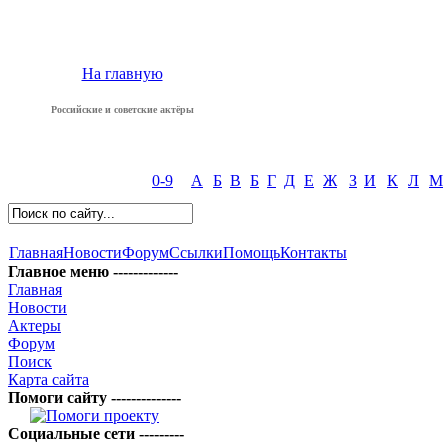
На главную
Российские и советские актёры
0-9
А
Б
В
Б
Г
Д
Е
Ж
З
И
К
Л
М
Главная
Новости
Форум
Ссылки
Помощь
Контакты
Главное меню -------------
Главная
Новости
Актеры
Форум
Поиск
Карта сайта
Помоги сайту --------------
Социальные сети ---------