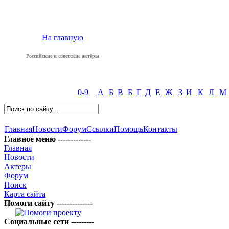
На главную
Российские и советские актёры
0-9
А
Б
В
Б
Г
Д
Е
Ж
З
И
К
Л
М
Главная
Новости
Форум
Ссылки
Помощь
Контакты
Главное меню -------------
Главная
Новости
Актеры
Форум
Поиск
Карта сайта
Помоги сайту --------------
Социальные сети ---------