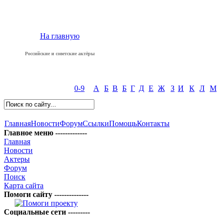
На главную
Российские и советские актёры
0-9
А
Б
В
Б
Г
Д
Е
Ж
З
И
К
Л
М
Главная
Новости
Форум
Ссылки
Помощь
Контакты
Главное меню -------------
Главная
Новости
Актеры
Форум
Поиск
Карта сайта
Помоги сайту --------------
Социальные сети ---------