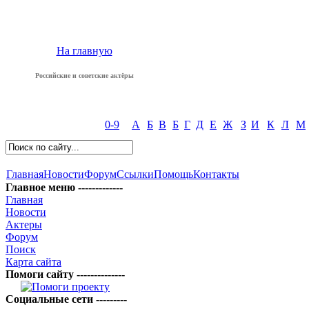
На главную
Российские и советские актёры
0-9
А
Б
В
Б
Г
Д
Е
Ж
З
И
К
Л
М
Главная
Новости
Форум
Ссылки
Помощь
Контакты
Главное меню -------------
Главная
Новости
Актеры
Форум
Поиск
Карта сайта
Помоги сайту --------------
Социальные сети ---------