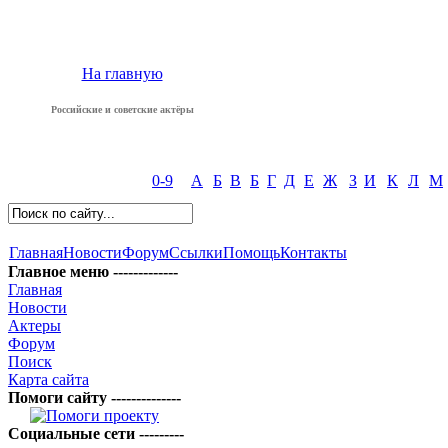
На главную
Российские и советские актёры
0-9
А
Б
В
Б
Г
Д
Е
Ж
З
И
К
Л
М
Главная
Новости
Форум
Ссылки
Помощь
Контакты
Главное меню -------------
Главная
Новости
Актеры
Форум
Поиск
Карта сайта
Помоги сайту --------------
Социальные сети ---------