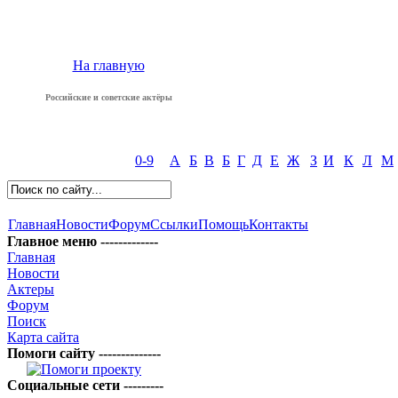
На главную
Российские и советские актёры
0-9
А
Б
В
Б
Г
Д
Е
Ж
З
И
К
Л
М
Главная
Новости
Форум
Ссылки
Помощь
Контакты
Главное меню -------------
Главная
Новости
Актеры
Форум
Поиск
Карта сайта
Помоги сайту --------------
Социальные сети ---------