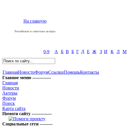
На главную
Российские и советские актёры
0-9
А
Б
В
Б
Г
Д
Е
Ж
З
И
К
Л
М
Главная
Новости
Форум
Ссылки
Помощь
Контакты
Главное меню -------------
Главная
Новости
Актеры
Форум
Поиск
Карта сайта
Помоги сайту --------------
Социальные сети ---------