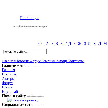
На главную
Российские и советские актёры
0-9
А
Б
В
Б
Г
Д
Е
Ж
З
И
К
Л
М
Главная
Новости
Форум
Ссылки
Помощь
Контакты
Главное меню -------------
Главная
Новости
Актеры
Форум
Поиск
Карта сайта
Помоги сайту --------------
Социальные сети ---------