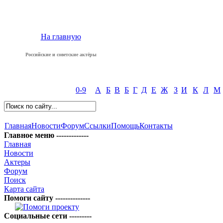
На главную
Российские и советские актёры
0-9
А
Б
В
Б
Г
Д
Е
Ж
З
И
К
Л
М
Главная
Новости
Форум
Ссылки
Помощь
Контакты
Главное меню -------------
Главная
Новости
Актеры
Форум
Поиск
Карта сайта
Помоги сайту --------------
Социальные сети ---------