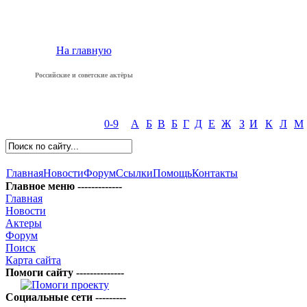
На главную
Российские и советские актёры
0-9
А
Б
В
Б
Г
Д
Е
Ж
З
И
К
Л
М
Главная
Новости
Форум
Ссылки
Помощь
Контакты
Главное меню -------------
Главная
Новости
Актеры
Форум
Поиск
Карта сайта
Помоги сайту --------------
Социальные сети ---------